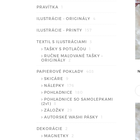
PRAVÍTKA
1
ILUSTRÁCIE - ORIGINÁLY
4
ILUSTRÁCIE - PRINTY
157
TEXTIL S ILUSTRÁCIAMI
3
TAŠKY S POTLAČOU
1
RUČNE MAĽOVANÉ TAŠKY -
ORIGINÁLY
2
N
PAPIEROVÉ POKLADY
403
SKICÁRE
9
NÁLEPKY
176
POHĽADNICE
180
POHĽADNICE SO SAMOLEPKAMI
(2v1)
8
ZÁLOŽKY
29
AUTORSKÉ WASHI PÁSKY
1
DEKORÁCIE
2
MAGNETKY
2