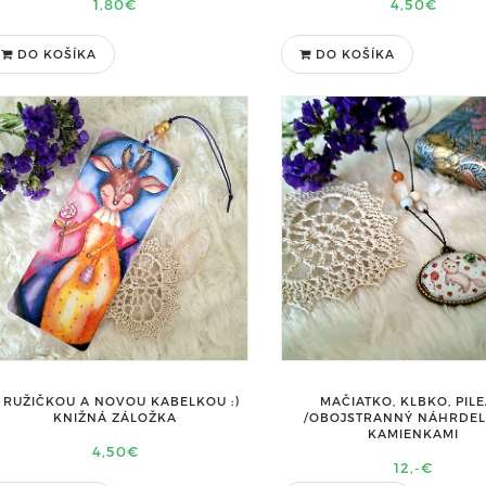
1,80€
4,50€
DO KOŠÍKA
DO KOŠÍKA
 RUŽIČKOU A NOVOU KABELKOU :)
MAČIATKO, KLBKO, PILEA
KNIŽNÁ ZÁLOŽKA
/OBOJSTRANNÝ NÁHRDEL
KAMIENKAMI
4,50€
12,-€