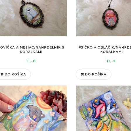
SOVIČKA A MESIAC/NÁHRDELNÍK S
PSÍČKO A OBLÁČIK/NÁHRDE
KORÁLKAMI
KORÁLKAMI
11,-€
11,-€
DO KOŠÍKA
DO KOŠÍKA