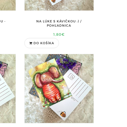
U -
NA LÚKE S KÁVIČKOU :) /
POHĽADNICA
1,80€
DO KOŠÍKA