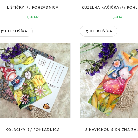
LÍŠTIČKY :) / POHĽADNICA
KÚZELNÁ KAČIČKA :) / POH
1,80€
1,80€
DO KOŠÍKA
DO KOŠÍKA
KOLÁČIKY :) / POHĽADNICA
S KÁVIČKOU :) KNIŽNÁ Z