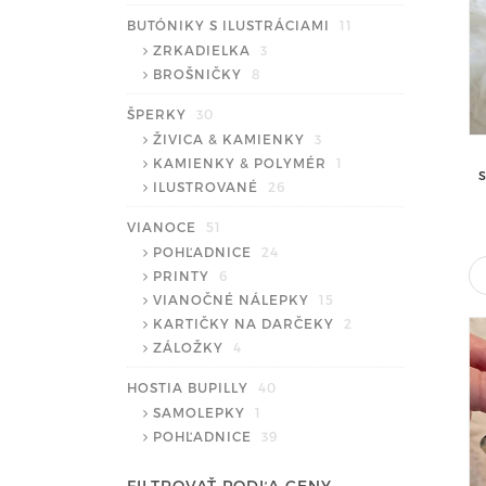
BUTÓNIKY S ILUSTRÁCIAMI
11
ZRKADIELKA
3
BROŠNIČKY
8
ŠPERKY
30
ŽIVICA & KAMIENKY
3
KAMIENKY & POLYMÉR
1
ILUSTROVANÉ
26
VIANOCE
51
POHĽADNICE
24
PRINTY
6
VIANOČNÉ NÁLEPKY
15
KARTIČKY NA DARČEKY
2
ZÁLOŽKY
4
HOSTIA BUPILLY
40
SAMOLEPKY
1
POHĽADNICE
39
FILTROVAŤ PODĽA CENY