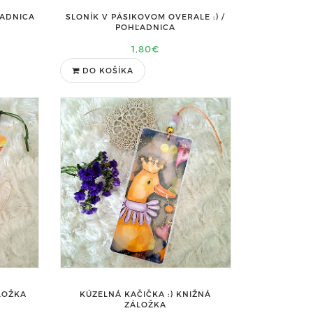
ĽADNICA
SLONÍK V PÁSIKOVOM OVERALE :) /
POHĽADNICA
1,80€
DO KOŠÍKA
ÁLOŽKA
KÚZELNÁ KAČIČKA :) KNIŽNÁ
ZÁLOŽKA