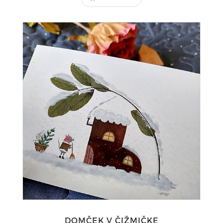
DOMČEK V ČIŽMIČKE