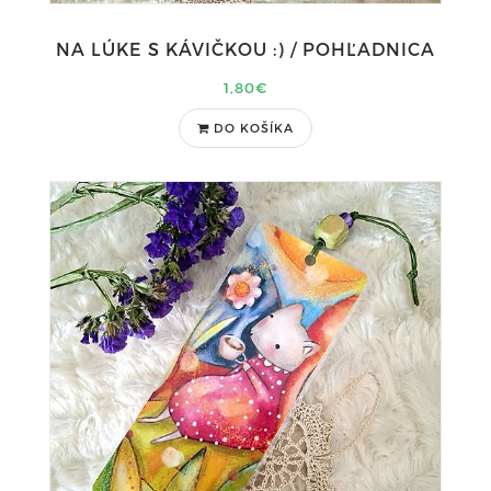
NA LÚKE S KÁVIČKOU :) / POHĽADNICA
1,80€
DO KOŠÍKA