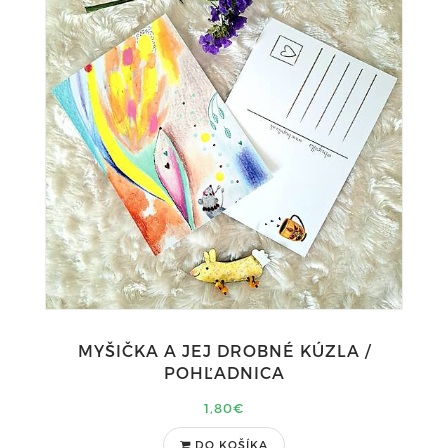
MYŠIČKA A JEJ DROBNÉ KÚZLA /
POHĽADNICA
1,80€
DO KOŠÍKA