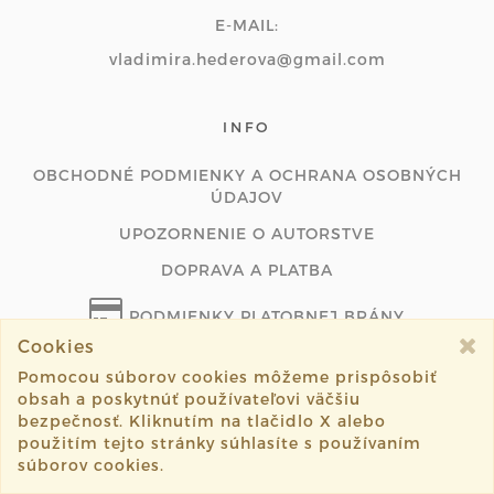
E-MAIL:
vladimira.hederova@gmail.com
INFO
OBCHODNÉ PODMIENKY A OCHRANA OSOBNÝCH
ÚDAJOV
UPOZORNENIE O AUTORSTVE
DOPRAVA A PLATBA
PODMIENKY PLATOBNEJ BRÁNY
Cookies
ODSTÚPIŤ OD ZMLUVY ONLINE
Pomocou súborov cookies môžeme prispôsobiť
obsah a poskytnúť používateľovi väčšiu
bezpečnosť. Kliknutím na tlačidlo X alebo
použitím tejto stránky súhlasíte s používaním
©2026 bupilla.sk všetky práva vyhradené.
súborov cookies.
Vytvorené systémom
sashe.sk