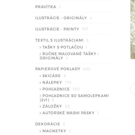
PRAVÍTKA
1
ILUSTRÁCIE - ORIGINÁLY
4
ILUSTRÁCIE - PRINTY
157
TEXTIL S ILUSTRÁCIAMI
3
TAŠKY S POTLAČOU
1
RUČNE MAĽOVANÉ TAŠKY -
ORIGINÁLY
2
PAPIEROVÉ POKLADY
403
SKICÁRE
9
NÁLEPKY
176
POHĽADNICE
180
POHĽADNICE SO SAMOLEPKAMI
(2v1)
8
ZÁLOŽKY
29
AUTORSKÉ WASHI PÁSKY
1
DEKORÁCIE
2
MAGNETKY
2