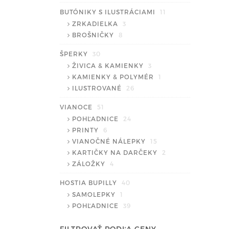
BUTÓNIKY S ILUSTRÁCIAMI
11
ZRKADIELKA
3
BROŠNIČKY
8
ŠPERKY
30
ŽIVICA & KAMIENKY
3
KAMIENKY & POLYMÉR
1
ILUSTROVANÉ
26
VIANOCE
51
POHĽADNICE
24
PRINTY
6
VIANOČNÉ NÁLEPKY
15
KARTIČKY NA DARČEKY
2
ZÁLOŽKY
4
HOSTIA BUPILLY
40
SAMOLEPKY
1
POHĽADNICE
39
FILTROVAŤ PODĽA CENY