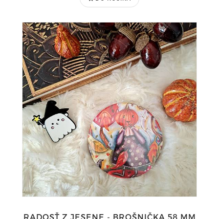
RADOSŤ Z JESENE - BROŠNIČKA 58 MM