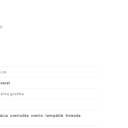
y.
6 cm
kvarel
tálna grafika
rácia
,
svetluška
,
svetlo
,
lampášik
,
hviezda
,