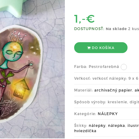
1,-€
DOSTUPNOSŤ:
Na sklade
2 kus
DO KOŠÍKA
Farba:
Pestrofarebná
Veľkosť: veľkosť nálepky: 9 x 
Materiál:
archivačný papier
,
a
Spôsob výroby: kreslenie, digi
Kategórie:
NÁLEPKY
Štítky:
nálepky
,
nálepka
,
ilust
hviezdička