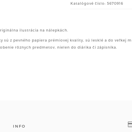
Katalógové číslo: 5670916
riginálna ilustrácia na nálepkách.
y sú z pevného papiera prémiovej kvality, sú lesklé a do veľkej m
obenie rôznych predmetov, nielen do diárika či zápisníka.
INFO