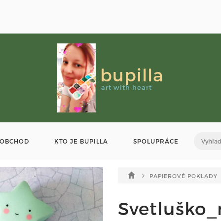
bupilla
art with heart
OBCHOD
KTO JE BUPILLA
SPOLUPRÁCE
PAPIEROVÉ POKLADY
Svetluško_