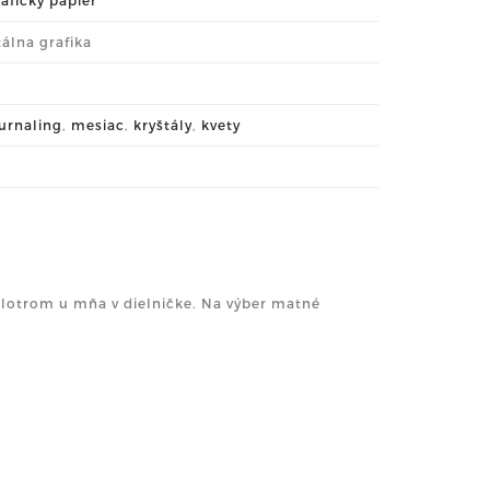
tálna grafika
urnaling
,
mesiac
,
kryštály
,
kvety
 plotrom u mňa v dielničke. Na výber matné