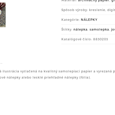
Spôsob výroby: kreslenie, digi
Kategórie:
NÁLEPKY
Štítky:
nálepka
,
samolepka
,
jo
Katalógové číslo: 8830203
...
á ilustrácia vytlačená na kvalitný samolepiaci papier a vyrezaná
ové nálepky alebo lesklé priehľadné nálepky (fólia).