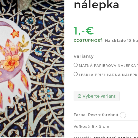
nálepka
1,-€
DOSTUPNOSŤ:
Na sklade
18 ku
Varianty
MATNÁ PAPIEROVÁ NÁLEPKA
LESKLÁ PRIEHĽADNÁ NÁLEP
Vyberte variant
Farba:
Pestrofarebná
Veľkosť: 6 x 5 cm
Materiál:
archivačný papier
,
gr