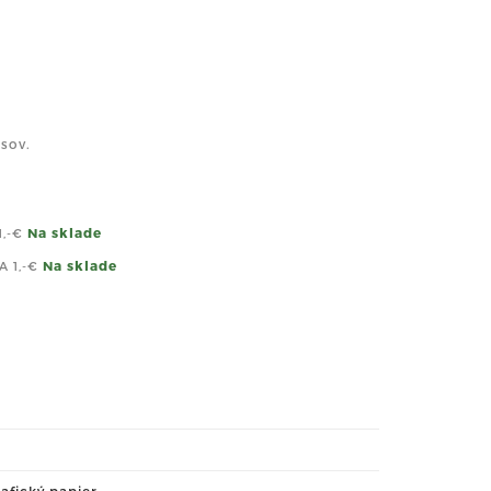
sov.
Na sklade
1,-€
Na sklade
KA
1,-€
afický papier