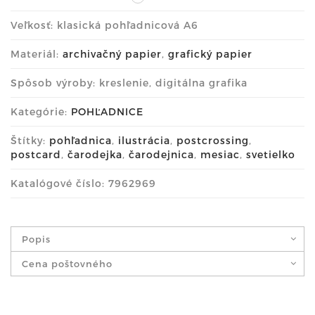
Veľkosť: klasická pohľadnicová A6
Materiál:
archivačný papier
,
grafický papier
Spôsob výroby: kreslenie, digitálna grafika
Kategórie:
POHĽADNICE
Štítky:
pohľadnica
,
ilustrácia
,
postcrossing
,
postcard
,
čarodejka
,
čarodejnica
,
mesiac
,
svetielko
Katalógové číslo: 7962969
Popis
Cena poštovného